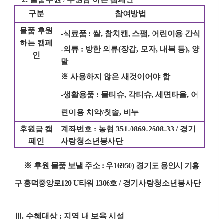
구분
참여방법
물품 후원
-
식료품
:
쌀
,
참치캔
,
스팸
,
어린이용 간식
하는 캠페
-
의류
:
방한 의류
(
장갑
,
모자
,
내복 등
),
양
인
말
※
사용하지 않은 새것이어야 함
-
생활용품
:
물티슈
,
각티슈
,
세면타올
,
어
린이용 치약
/
칫솔
,
비누
후원금 캠
계좌번호
:
농협
351-0869-2608-33 /
경기
페인
사랑청소년봉사단
※
후원 물품 보낼 주소
:
우
16950)
경기도 용인시 기흥
구 흥덕중앙로
120 U
타워
1306
호
/
경기사랑청소년봉사단
Ⅲ
.
수혜대상
:
지역 내 보육 시설