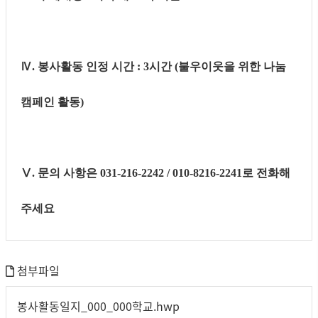
Ⅳ
.
봉사활동 인정 시간
: 3
시간
(
불우이웃을 위한 나눔
캠페인 활동
)
Ⅴ
.
문의 사항은
031-216-2242 / 010-8216-2241
로 전화해
주세요
첨부파일
봉사활동일지_000_000학교.hwp