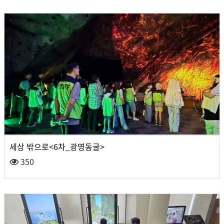
세상 밖으로<6차_광명동굴>
350