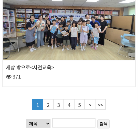
세상 밖으로<사전교육>
371
1
2
3
4
5
>
>>