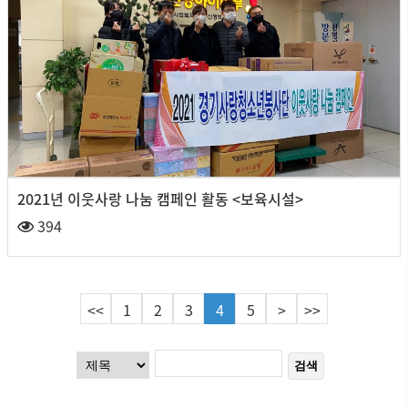
2021년 이웃사랑 나눔 캠페인 활동 <보육시설>
394
<<
1
2
3
4
5
>
>>